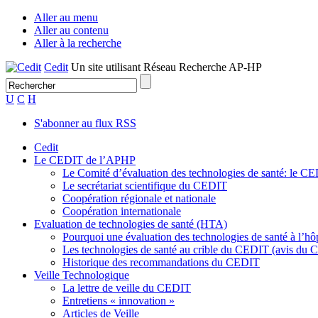
Aller au menu
Aller au contenu
Aller à la recherche
Cedit
Un site utilisant Réseau Recherche AP-HP
U
C
H
S'abonner au flux RSS
Cedit
Le CEDIT de l’APHP
Le Comité d’évaluation des technologies de santé: le C
Le secrétariat scientifique du CEDIT
Coopération régionale et nationale
Coopération internationale
Evaluation de technologies de santé (HTA)
Pourquoi une évaluation des technologies de santé à l’hôp
Les technologies de santé au crible du CEDIT (avis du
Historique des recommandations du CEDIT
Veille Technologique
La lettre de veille du CEDIT
Entretiens « innovation »
Articles de Veille