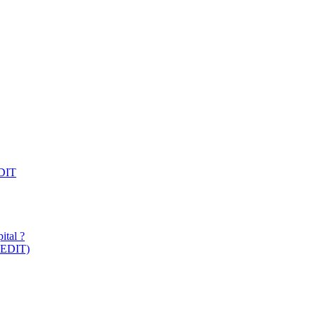
EDIT
ital ?
 CEDIT)