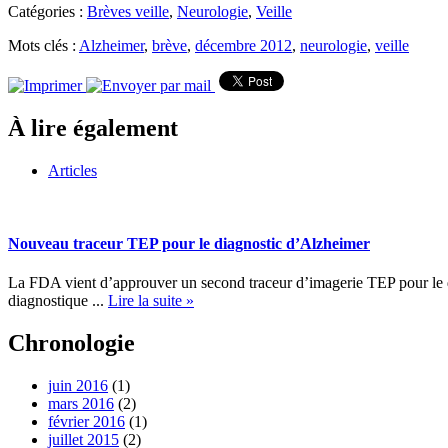
Catégories :
Brèves veille
,
Neurologie
,
Veille
Mots clés :
Alzheimer
,
brève
,
décembre 2012
,
neurologie
,
veille
À lire également
Articles
Nouveau traceur TEP pour le diagnostic d’Alzheimer
La FDA vient d’approuver un second traceur d’imagerie TEP pour le 
diagnostique ...
Lire la suite »
Chronologie
juin 2016
(1)
mars 2016
(2)
février 2016
(1)
juillet 2015
(2)