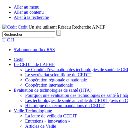
Aller au menu
Aller au contenu
Aller à la recherche
Cedit
Un site utilisant Réseau Recherche AP-HP
U
C
H
S'abonner au flux RSS
Cedit
Le CEDIT de l’APHP
Le Comité d’évaluation des technologies de santé: le C
Le secrétariat scientifique du CEDIT
Coopération régionale et nationale
Coopération internationale
Evaluation de technologies de santé (HTA)
Pourquoi une évaluation des technologies de santé à l’hôp
Les technologies de santé au crible du CEDIT (avis du
Historique des recommandations du CEDIT
Veille Technologique
La lettre de veille du CEDIT
Entretiens « innovation »
Articles de Veille