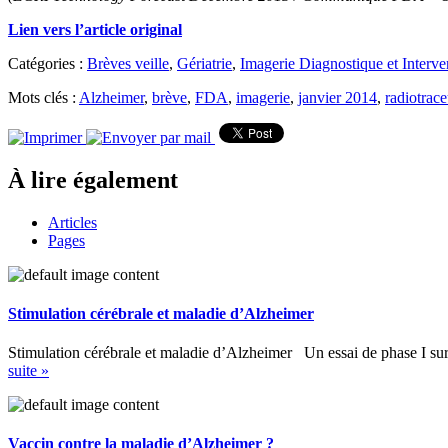
Lien vers l’article original
Catégories :
Brèves veille
,
Gériatrie
,
Imagerie Diagnostique et Interve
Mots clés :
Alzheimer
,
brève
,
FDA
,
imagerie
,
janvier 2014
,
radiotrace
À lire également
Articles
Pages
Stimulation cérébrale et maladie d’Alzheimer
Stimulation cérébrale et maladie d’Alzheimer Un essai de phase I sur l
suite »
Vaccin contre la maladie d’Alzheimer ?