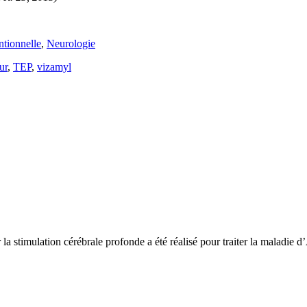
ntionnelle
,
Neurologie
ur
,
TEP
,
vizamyl
a stimulation cérébrale profonde a été réalisé pour traiter la maladie 