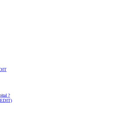
EDIT
ital ?
 CEDIT)