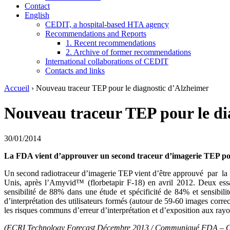
Contact
English
CEDIT, a hospital-based HTA agency
Recommendations and Reports
1. Recent recommendations
2. Archive of former recommendations
International collaborations of CEDIT
Contacts and links
Accueil
›
Nouveau traceur TEP pour le diagnostic d’Alzheimer
Nouveau traceur TEP pour le di
30/01/2014
La FDA vient d’approuver un second traceur d’imagerie TEP pour
Un second radiotraceur d’imagerie TEP vient d’être approuvé par la
Unis, après l’Amyvid™ (florbetapir F-18) en avril 2012. Deux essais
sensibilité de 88% dans une étude et spécificité de 84% et sensibilit
d’interprétation des utilisateurs formés (autour de 59-60 images correc
les risques communs d’erreur d’interprétation et d’exposition aux ray
(ECRI Technology Forecast Décembre 2013 / Communiqué FDA – Oc